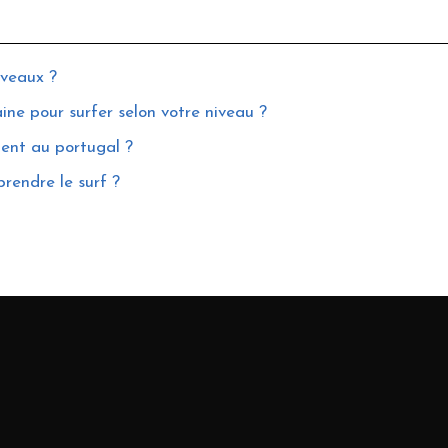
iveaux ?
ine pour surfer selon votre niveau ?
ment au portugal ?
prendre le surf ?