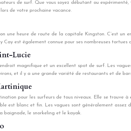
mateurs de surf. Que vous soyez débutant ou expérimenté, v
s lors de votre prochaine vacance.
n une heure de route de la capitale Kingston. C’est un end
y Cay est également connue pour ses nombreuses tortues de 
aint-Lucie
endroit magnifique et un excellent spot de surf. Les vagues 
rons, et il y a une grande variété de restaurants et de bars.
Martinique
ation pour les surfeurs de tous niveaux. Elle se trouve à 
ble est blanc et fin. Les vagues sont généralement assez d
 baignade, le snorkeling et le kayak.
co